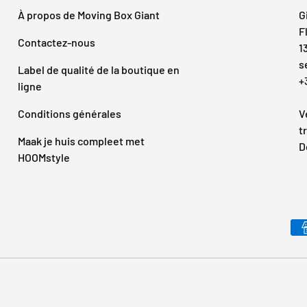
À propos de Moving Box Giant
G
F
Contactez-nous
1
s
Label de qualité de la boutique en
+
ligne
Conditions générales
V
t
Maak je huis compleet met
D
HOOMstyle
Moyens de paiement accepté