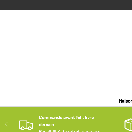
ALLER AU CONTENU
Maiso
Commandé avant 15h, livré
PRÉCÉDENT
demain
Possibilité de retrait sur place