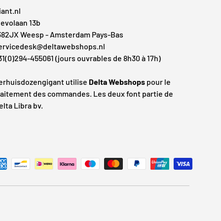
iant.nl
levolaan 13b
382JX Weesp - Amsterdam Pays-Bas
ervicedesk@deltawebshops.nl
31(0)294-455061 (jours ouvrables de 8h30 à 17h)
erhuisdozengigant utilise
Delta Webshops
pour le
raitement des commandes. Les deux font partie de
elta Libra bv.
s