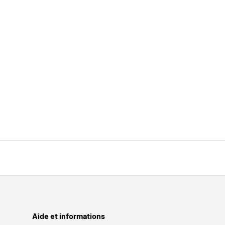
Sous-total:€0,00 EUR
Chargement...
Aide et informations