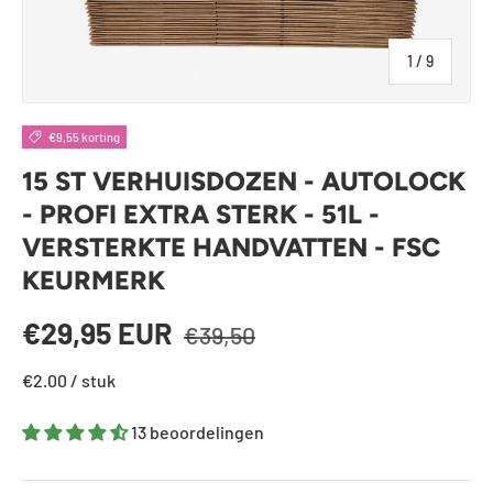
van
1
/
9
€9,55 korting
15 ST VERHUISDOZEN - AUTOLOCK
- PROFI EXTRA STERK - 51L -
VERSTERKTE HANDVATTEN - FSC
KEURMERK
Reguliere prijs
Verkoopprijs
€29,95 EUR
€39,50
€
2.00
/
stuk
13 beoordelingen